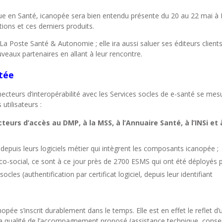
e en Santé, icanopée sera bien entendu présente du 20 au 22 mai à 
ions et ces derniers produits.
a Poste Santé & Autonomie ; elle ira aussi saluer ses éditeurs clients
veaux partenaires en allant à leur rencontre.
itée
nnecteurs d’interopérabilité avec les Services socles de e-santé se mes
utilisateurs :
eurs d’accès au DMP, à la MSS, à l’Annuaire Santé, à l’INSi et 
epuis leurs logiciels métier qui intègrent les composants icanopée ;
o-social, ce sont à ce jour près de 2700 ESMS qui ont été déployés 
s (authentification par certificat logiciel, depuis leur identifiant
pée s’inscrit durablement dans le temps. Elle est en effet le reflet d’
a qualité de l’accompagnement proposé (assistance technique, consei