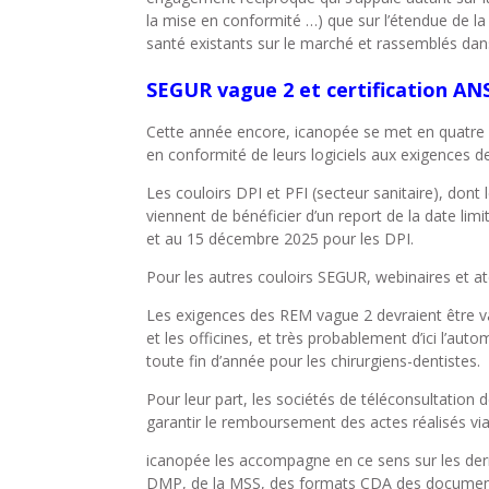
la mise en conformité …) que sur l’étendue de 
santé existants sur le marché et rassemblés da
SEGUR vague 2 et certification ANS
Cette année encore, icanopée se met en quatre 
en conformité de leurs logiciels aux exigences 
Les couloirs DPI et PFI (secteur sanitaire), dont
viennent de bénéficier d’un report de la date lim
et au 15 décembre 2025 pour les DPI.
Pour les autres couloirs SEGUR, webinaires et at
Les exigences des REM vague 2 devraient être val
et les officines, et très probablement d’ici l’
toute fin d’année pour les chirurgiens-dentistes.
Pour leur part, les sociétés de téléconsultation 
garantir le remboursement des actes réalisés via
icanopée les accompagne en ce sens sur les dern
DMP, de la MSS, des formats CDA des documents mé