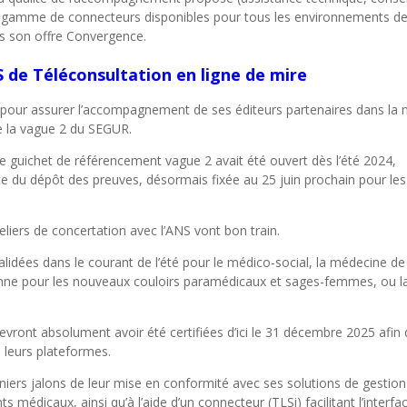
la gamme de connecteurs disponibles pour tous les environnements de
ns son offre Convergence.
 de Téléconsultation en ligne de mire
pour assurer l’accompagnement de ses éditeurs partenaires dans la 
de la vague 2 du SEGUR.
 le guichet de référencement vague 2 avait été ouvert dès l’été 2024,
ite du dépôt des preuves, désormais fixée au 25 juin prochain pour les
eliers de concertation avec l’ANS vont bon train.
idées dans le courant de l’été pour le médico-social, la médecine de 
automne pour les nouveaux couloirs paramédicaux et sages-femmes, ou l
devront absolument avoir été certifiées d’ici le 31 décembre 2025 afin
 leurs plateformes.
iers jalons de leur mise en conformité avec ses solutions de gestion
dicaux, ainsi qu’à l’aide d’un connecteur (TLSi) facilitant l’interfa