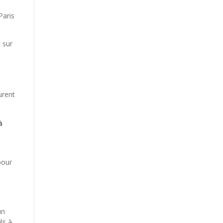
Paris
 sur
urent
à
pour
un
ls à