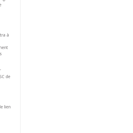
e
tra à
ément
s
r
PSC de
e lien