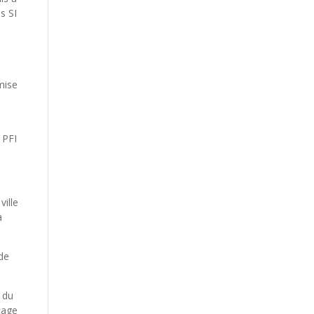
s SI
mise
 PFI
ville
a
 de
 du
çage