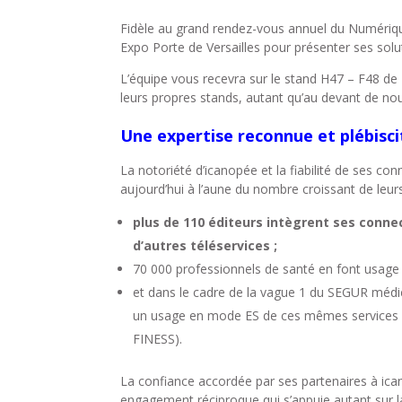
Fidèle au grand rendez-vous annuel du Numériqu
Expo Porte de Versailles pour présenter ses solut
L’équipe vous recevra sur le stand H47 – F48 de L
leurs propres stands, autant qu’au devant de nou
Une expertise reconnue et plébisc
La notoriété d’icanopée et la fiabilité de ses co
aujourd’hui à l’aune du nombre croissant de leurs 
plus de 110 éditeurs intègrent ses connect
d’autres téléservices ;
70 000 professionnels de santé en font usage d
et dans le cadre de la vague 1 du SEGUR médic
un usage en mode ES de ces mêmes services socle
FINESS).
La confiance accordée par ses partenaires à icano
engagement réciproque qui s’appuie autant sur l