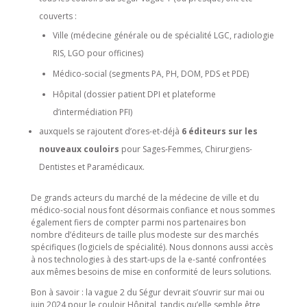
couverts :
Ville (médecine générale ou de spécialité LGC, radiologie
RIS, LGO pour officines)
Médico-social (segments PA, PH, DOM, PDS et PDE)
Hôpital (dossier patient DPI et plateforme
d’intermédiation PFI)
auxquels se rajoutent d’ores-et-déjà
6 éditeurs sur les
nouveaux couloirs
pour Sages-Femmes, Chirurgiens-
Dentistes et Paramédicaux.
De grands acteurs du marché de la médecine de ville et du
médico-social nous font désormais confiance et nous sommes
également fiers de compter parmi nos partenaires bon
nombre d’éditeurs de taille plus modeste sur des marchés
spécifiques (logiciels de spécialité). Nous donnons aussi accès
à nos technologies à des start-ups de la e-santé confrontées
aux mêmes besoins de mise en conformité de leurs solutions.
Bon à savoir : la vague 2 du Ségur devrait s’ouvrir sur mai ou
juin 2024 pour le couloir Hôpital, tandis qu’elle semble être