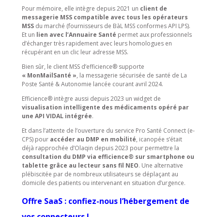
Pour mémoire, elle intègre depuis 2021 un
client de
messagerie MSS compatible avec tous les opérateurs
MSS
du marché (fournisseurs de BàL MSS conformes API LPS).
Et un
lien avec l’Annuaire Santé
permet aux professionnels
d’échanger très rapidement avec leurs homologues en
récupérant en un clic leur adresse MSS.
Bien sûr, le client MSS d’efficience® supporte
« MonMailSanté »
, la messagerie sécurisée de santé de La
Poste Santé & Autonomie lancée courant avril 2024.
Efficience® intègre aussi depuis 2023 un widget de
visualisation intelligente des médicaments opéré par
une API VIDAL intégrée
.
Et dans l’attente de l’ouverture du service Pro Santé Connect (e-
CPS) pour
accéder au DMP en mobilité
, icanopée s’était
déjà rapprochée d’Olaqin depuis 2023 pour permettre la
consultation du DMP via efficience® sur smartphone ou
tablette grâce au lecteur sans fil NEO
. Une alternative
plébiscitée par de nombreux utilisateurs se déplaçant au
domicile des patients ou intervenant en situation d’urgence.
Offre SaaS : confiez-nous l’hébergement de
vos connecteurs !