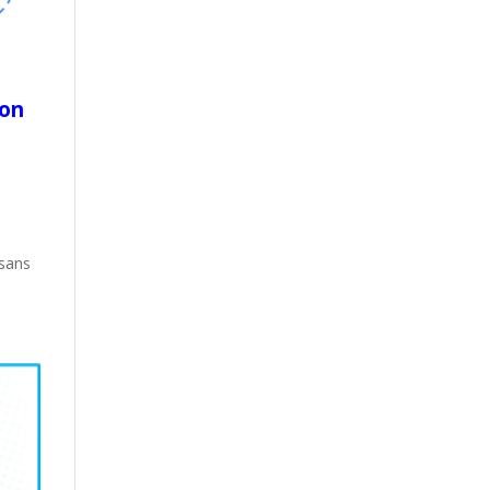
ion
 sans