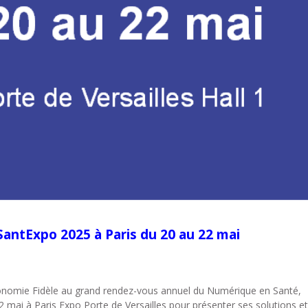
SantExpo 2025 à Paris du 20 au 22 mai
onomie Fidèle au grand rendez-vous annuel du Numérique en Santé,
 mai à Paris Expo Porte de Versailles pour présenter ses solutions e